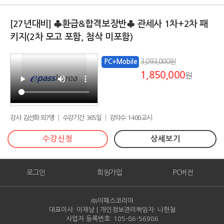
[27년대비] ♣환급&합격보장반♣ 관세사 1차+2차 패
키지(2차 모고 포함, 첨삭 미포함)
3,093,000원
PC+Mobile
1,850,000
원
강사: 김선화 외7명 │ 수강기간: 365일 │ 강의수: 1400교시
수강신청
상세보기
로그인
회원가입
PC버전
㈜이패스코리아
대표이사: 이재남 | 개인정보관리책임자: 나현철
사업자 등록번호: 105-86-
56986