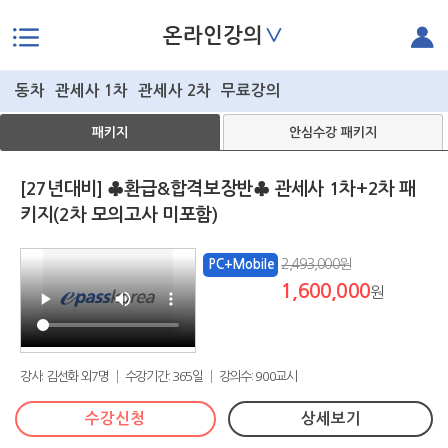
∨
온라인강의
본문으로 바로가기
동차
관세사 1차
관세사 2차
무료강의
패키지
안심수강 패키지
[27년대비] ♣환급&합격보장반♣ 관세사 1차+2차 패
키지(2차 모의고사 미포함)
2,493,000원
PC+Mobile
1,600,000
원
강사: 김선화 외7명 │ 수강기간: 365일 │ 강의수: 900교시
수강신청
상세보기