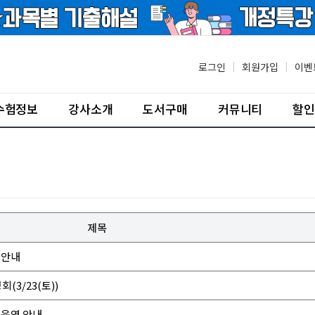
로그인
|
회원가입
|
이벤
수험정보
강사소개
도서구매
커뮤니티
할인
제목
 안내
(3/23(토))
 운영 안내