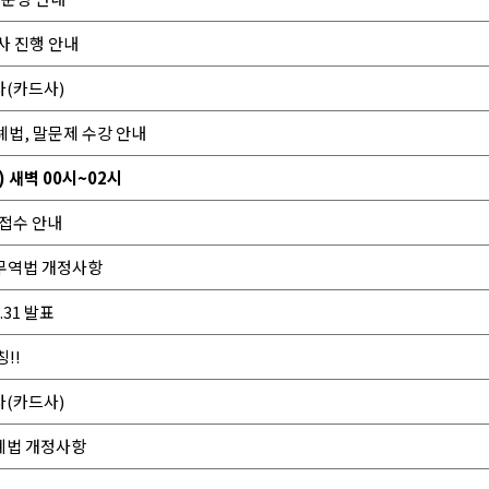
사 진행 안내
사(카드사)
특례법, 말문제 수강 안내
) 새벽 00시~02시
험접수 안내
외무역법 개정사항
.31 발표
!!
사(카드사)
특례법 개정사항