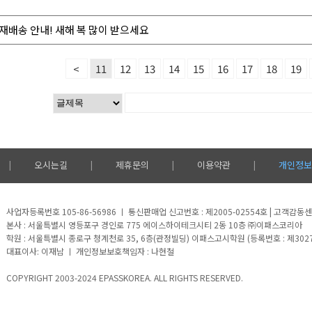
재배송 안내! 새해 복 많이 받으세요
<
11
12
13
14
15
16
17
18
19
오시는길
제휴문의
이용약관
개인정보
|
|
|
|
사업자등록번호 105-86-56986 ㅣ 통신판매업 신고번호 : 제2005-02554호 | 고객감동센터 
본사 : 서울특별시 영등포구 경인로 775 에이스하이테크시티 2동 10층 ㈜이패스코리아
학원 : 서울특별시 종로구 청계천로 35, 6층(관정빌딩) 이패스고시학원 (등록번호 : 제302
대표이사: 이재남 ㅣ 개인정보보호책임자 : 나현철
COPYRIGHT 2003-2024 EPASSKOREA. ALL RIGHTS RESERVED.