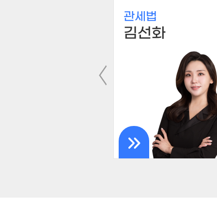
실무
관세법
진
김선화